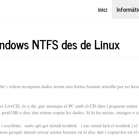
inici
Informàti
indows NTFS des de Linux
é i volem recuperar dades tenim una forma bastant senzilla per no haver 
 LiveCD, és a dir, que arranqui el PC amb el CD dins i poguem entrar al
 penUSB o disc dur extern copiar les dades. Si hi ha arxius, imatges o a
i escribim: sudo apt-get install testdisk i ens instal.larà el testdisk i
ons perquè intenti cercar arxius borrats en el disc dur i copiar-los en el