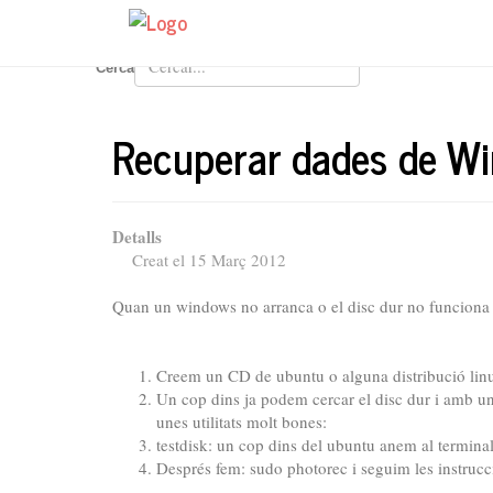
Cerca
Recuperar dades de W
Detalls
Creat el 15 Març 2012
Quan un windows no arranca o el disc dur no funciona b
Creem un CD de ubuntu o alguna distribució linux
Un cop dins ja podem cercar el disc dur i amb un
unes utilitats molt bones:
testdisk: un cop dins del ubuntu anem al terminal 
Després fem: sudo photorec i seguim les instrucci