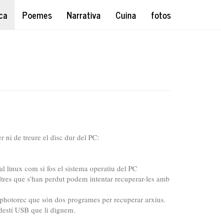
ca
Poemes
Narrativa
Cuina
fotos
ni de treure el disc dur del PC:
 linux com si fos el sistema operatiu del PC
ltres que s'han perdut podem intentar recuperar-les amb
 el photorec que són dos programes per recuperar arxius.
 destí USB que li diguem.